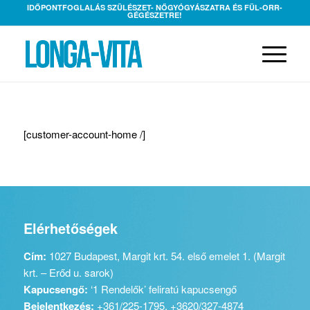
IDŐPONTFOGLALÁS SZÜLÉSZET- NŐGYÓGYÁSZATRA ÉS FÜL-ORR-
GÉGÉSZETRE!
[customer-account-home /]
Elérhetőségek
Cím:
1027 Budapest, Margit krt. 54. első emelet 1. (Margit
krt. – Erőd u. sarok)
Kapucsengő:
‘1 Rendelők’ feliratú kapucsengő
Bejelentkezés:
+361/225-1795, +3620/327-4874